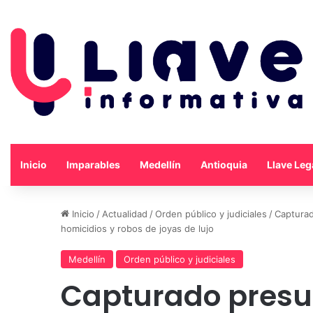
Inicio
Imparables
Medellín
Antioquia
Llave Leg
Inicio
/
Actualidad
/
Orden público y judiciales
/
Capturad
homicidios y robos de joyas de lujo
Medellín
Orden público y judiciales
Capturado presun