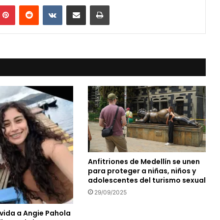
mblr
Pinterest
Reddit
VKontakte
Compartir vía Mail
Print
Anfitriones de Medellín se unen
para proteger a niñas, niños y
adolescentes del turismo sexual
29/09/2025
 vida a Angie Pahola