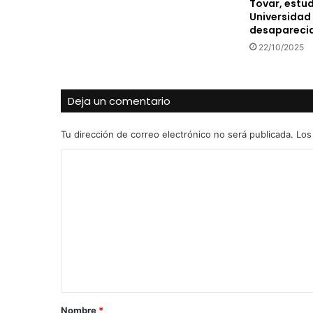
Tovar, estud
Universidad
desapareci
22/10/2025
Deja un comentario
Tu dirección de correo electrónico no será publicada.
Los
C
o
m
e
n
t
a
r
Nombre
*