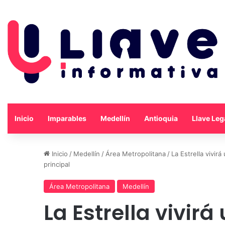
Inicio
Imparables
Medellín
Antioquia
Llave Leg
Inicio
/
Medellín
/
Área Metropolitana
/
La Estrella vivir
principal
Área Metropolitana
Medellín
La Estrella vivir