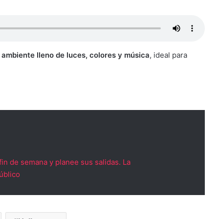
n ambiente lleno de luces, colores y música
, ideal para
 fin de semana y planee sus salidas. La
úblico