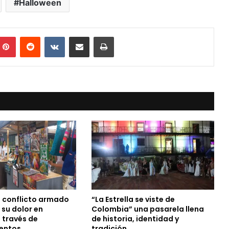
Halloween
mblr
Pinterest
Reddit
VKontakte
Compartir vía Mail
Print
l conflicto armado
“La Estrella se viste de
 su dolor en
Colombia” una pasarela llena
 través de
de historia, identidad y
entos
tradición