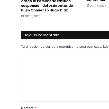
cargo la Personería ratificó
suspensión del exdirector de
23/06/2025
Buen Comienzo Hugo Díaz
28/05/2025
Deja un comentario
Tu dirección de correo electrónico no será publicada.
Los
C
o
m
e
n
t
a
r
Nombre
*