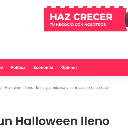
al
Política
Economía
Opinión
á un Halloween lleno de magia, música y sonrisas en el parque
á un Halloween lleno