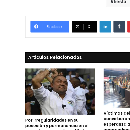
fiesta
LinkedIn
Tu
Facebook
X
Articulos Relacionados
Víctimas de
convirtieron
Por irregularidades en su
esperanza a
posesión y permanencia en el
emprendimi