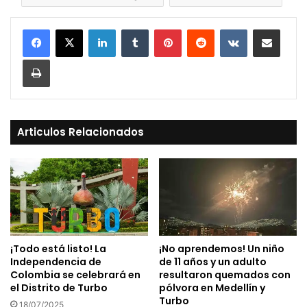
LinkedIn
Tumblr
Pinterest
Reddit
VKontakte
Compartir vía Mail
Print
Articulos Relacionados
¡Todo está listo! La
¡No aprendemos! Un niño
Independencia de
de 11 años y un adulto
Colombia se celebrará en
resultaron quemados con
el Distrito de Turbo
pólvora en Medellín y
Turbo
18/07/2025