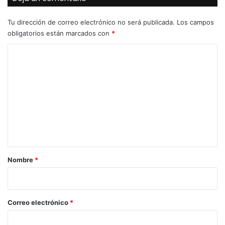
Tu dirección de correo electrónico no será publicada.
Los campos
obligatorios están marcados con
*
C
o
m
e
n
t
a
r
Nombre
*
i
o
*
Correo electrónico
*