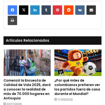
LinkedIn
Tumblr
Pinterest
Reddit
VKontakte
Compartir vía Mail
Print
Articulos Relacionados
Comenzó la Encuesta de
¿Por qué miles de
Calidad de Vida 2025, dará
colombianos prefieren ver
a conocer la realidad de
los partidos fuera de casa
más de 70.000 hogares en
durante el Mundial?
Antioquia
17/06/2026
23/11/2025