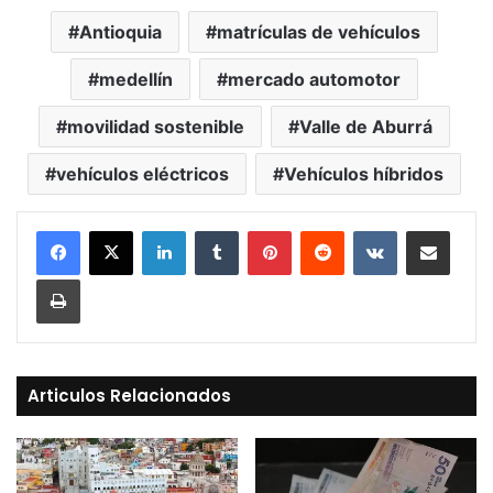
Antioquia
matrículas de vehículos
medellín
mercado automotor
movilidad sostenible
Valle de Aburrá
vehículos eléctricos
Vehículos híbridos
LinkedIn
Tumblr
Pinterest
Reddit
VKontakte
Compartir vía Mail
Print
Articulos Relacionados