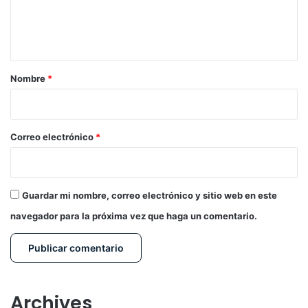
n
t
a
r
Nombre
*
i
o
*
Correo electrónico
*
Guardar mi nombre, correo electrónico y sitio web en este
navegador para la próxima vez que haga un comentario.
Archives