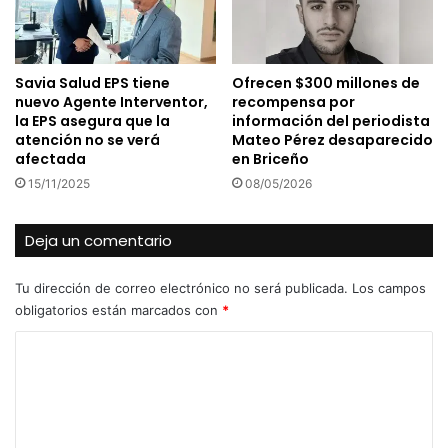
Savia Salud EPS tiene
Ofrecen $300 millones de
nuevo Agente Interventor,
recompensa por
la EPS asegura que la
información del periodista
atención no se verá
Mateo Pérez desaparecido
afectada
en Briceño
15/11/2025
08/05/2026
Deja un comentario
Tu dirección de correo electrónico no será publicada.
Los campos
obligatorios están marcados con
*
C
o
m
e