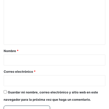
o
m
e
n
t
a
r
Nombre
*
i
o
*
Correo electrónico
*
Guardar mi nombre, correo electrónico y sitio web en este
navegador para la próxima vez que haga un comentario.