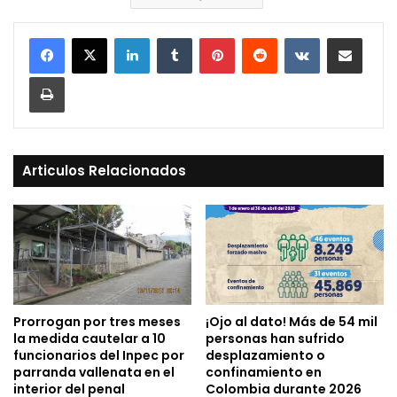
LinkedIn
Tumblr
Pinterest
Reddit
VKontakte
Compartir vía Mail
Print
Articulos Relacionados
Prorrogan por tres meses
¡Ojo al dato! Más de 54 mil
la medida cautelar a 10
personas han sufrido
funcionarios del Inpec por
desplazamiento o
parranda vallenata en el
confinamiento en
interior del penal
Colombia durante 2026