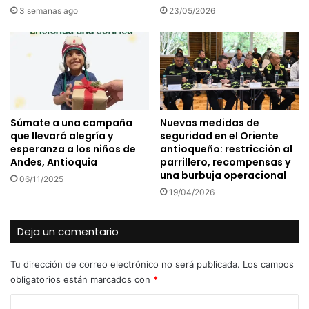
3 semanas ago
23/05/2026
Súmate a una campaña
Nuevas medidas de
que llevará alegría y
seguridad en el Oriente
esperanza a los niños de
antioqueño: restricción al
Andes, Antioquia
parrillero, recompensas y
una burbuja operacional
06/11/2025
19/04/2026
Deja un comentario
Tu dirección de correo electrónico no será publicada.
Los campos
obligatorios están marcados con
*
C