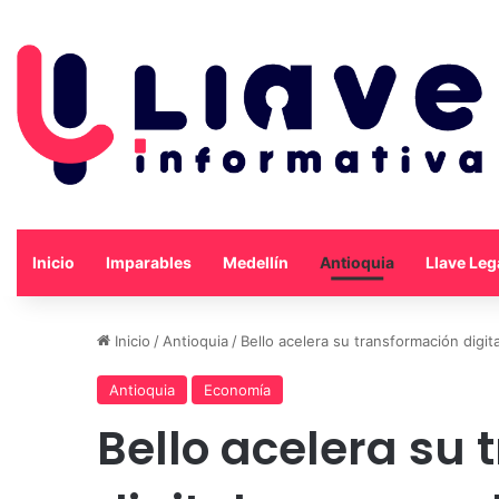
Inicio
Imparables
Medellín
Antioquia
Llave Leg
Inicio
/
Antioquia
/
Bello acelera su transformación digit
Antioquia
Economía
Bello acelera su