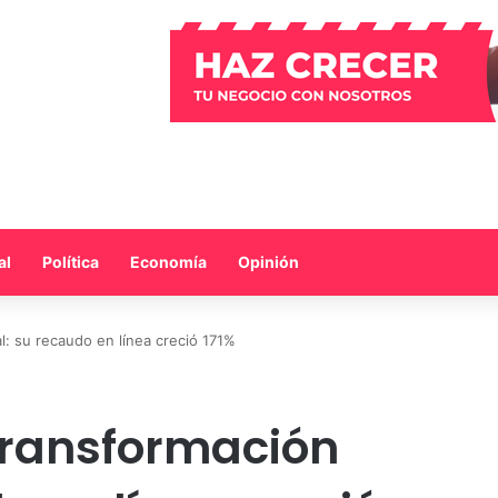
al
Política
Economía
Opinión
al: su recaudo en línea creció 171%
 transformación