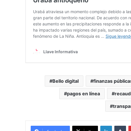
Bello digital
finanzas pública
pagos en línea
recaudo
transpa
LinkedIn
Tu