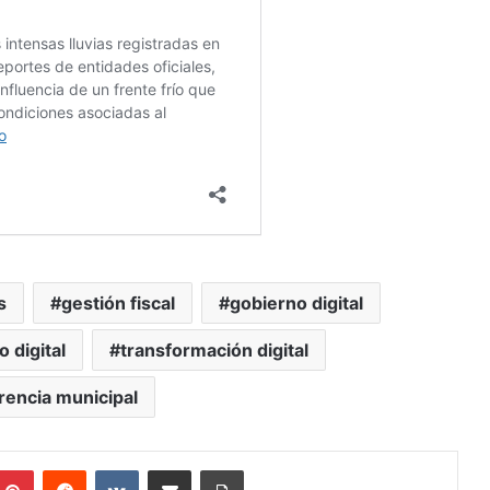
s
gestión fiscal
gobierno digital
 digital
transformación digital
rencia municipal
mblr
Pinterest
Reddit
VKontakte
Compartir vía Mail
Print