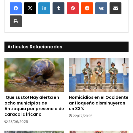
LinkedIn
Tumblr
Pinterest
Reddit
VKontakte
Compartir vía Mail
Print
Articulos Relacionados
¡Que susto! Hay alerta en
Homicidios en el Occidente
ocho municipios de
antioqueño disminuyeron
Antioquia por presencia de
un 33%
caracol africano
22/07/2025
28/06/2025