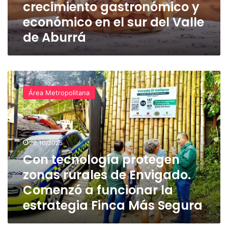
crecimiento gastronómico y
gastronómico
y
económico en el sur del Valle
económico
de Aburrá
en
el
sur
del
Con
Valle
tecnología
de
Área Metropolitana
protegen
Aburrá
zonas
rurales
de
Envigado.
28/10/2025
Comenzó
Con tecnología protegen
a
zonas rurales de Envigado.
funcionar
la
Comenzó a funcionar la
estrategia
estrategia Finca Más Segura
Finca
Más
Segura