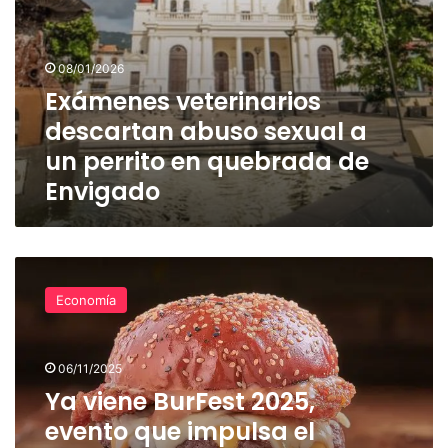
Envigado
08/01/2026
Exámenes veterinarios
descartan abuso sexual a
un perrito en quebrada de
Envigado
Ya
viene
Economía
BurFest
2025,
evento
06/11/2025
que
impulsa
Ya viene BurFest 2025,
el
evento que impulsa el
crecimiento