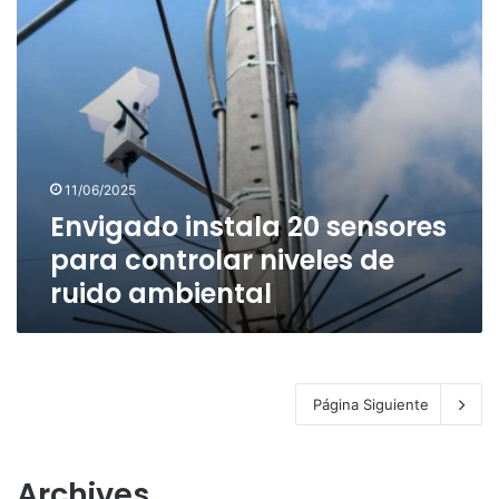
de
ruido
ambiental
11/06/2025
Envigado instala 20 sensores
para controlar niveles de
ruido ambiental
Página Siguiente
Archives