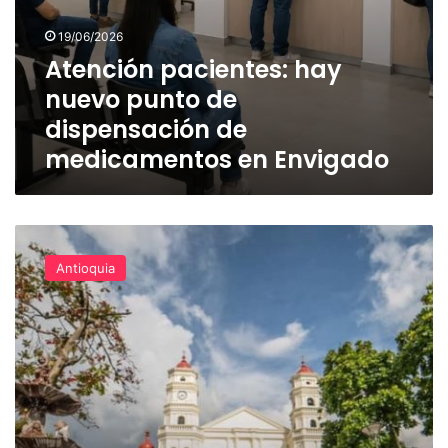
19/06/2026
Atención pacientes: hay
nuevo punto de
dispensación de
medicamentos en Envigado
Exámenes
veterinarios
Antioquia
descartan
abuso
sexual
a
un
perrito
en
quebrada
de