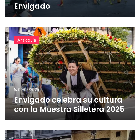
Envigado
Envigado
celebra
Antioquia
su
cultura
con
la
Muestra
Silletera
2025
09/07/2025
Envigado celebra su cultura
con la Muestra Silletera 2025
¡Saque
el