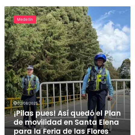
¡Pilas
pues!
Medellín
Así
quedó
el
Plan
de
movilidad
en
Santa
Elena
para
la
Feria
de
02/08/2025
las
Flores
¡Pilas pues! Así quedó el Plan
de movilidad en Santa Elena
para la Feria de las Flores