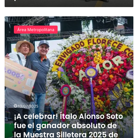
¡A
celebrar!
Área Metropolitana
Ítalo
Alonso
Soto
fue
el
ganador
absoluto
de
la
Muestra
Silletera
2025
13/07/2025
de
¡A celebrar! Ítalo Alonso Soto
Envigado
fue el ganador absoluto de
la Muestra Silletera 2025 de