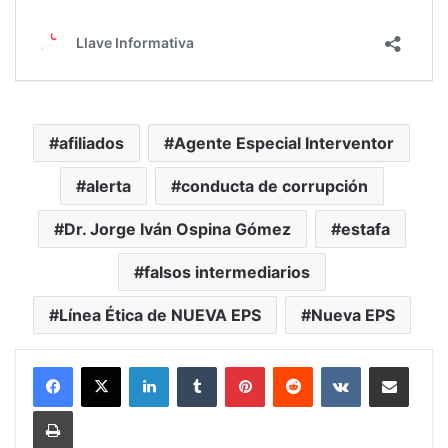
afiliados
Agente Especial Interventor
alerta
conducta de corrupción
Dr. Jorge Iván Ospina Gómez
estafa
falsos intermediarios
Línea Ética de NUEVA EPS
Nueva EPS
LinkedIn
Tumblr
Pinterest
Reddit
VKontakte
Compartir vía Mail
Print