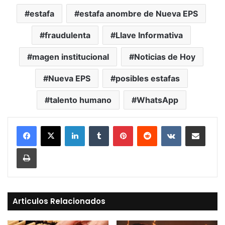
estafa
estafa anombre de Nueva EPS
fraudulenta
Llave Informativa
magen institucional
Noticias de Hoy
Nueva EPS
posibles estafas
talento humano
WhatsApp
LinkedIn
Tumblr
Pinterest
Reddit
VKontakte
Compartir vía Mail
Print
Articulos Relacionados