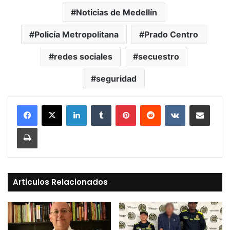
Noticias de Medellín
Policía Metropolitana
Prado Centro
redes sociales
secuestro
seguridad
LinkedIn
Tumblr
Pinterest
Reddit
VKontakte
Compartir vía Mail
Print
Articulos Relacionados