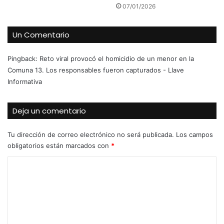
07/01/2026
Un Comentario
Pingback:
Reto viral provocó el homicidio de un menor en la
Comuna 13. Los responsables fueron capturados - Llave
Informativa
Deja un comentario
Tu dirección de correo electrónico no será publicada.
Los campos
obligatorios están marcados con
*
C
o
m
e
n