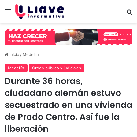
Menú
B
Inicio
/
Medellín
Medellín
Orden público y judiciales
Durante 36 horas,
ciudadano alemán estuvo
secuestrado en una vivienda
de Prado Centro. Así fue la
liberación