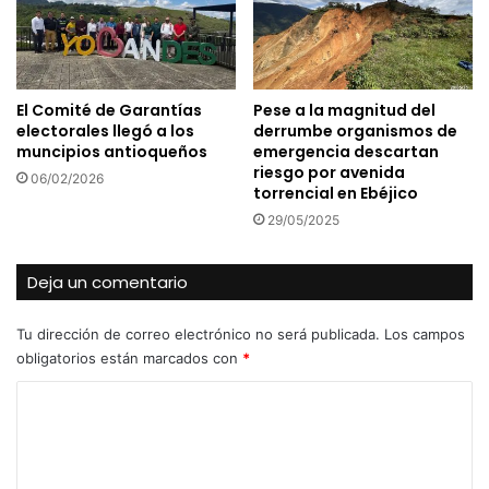
El Comité de Garantías
Pese a la magnitud del
electorales llegó a los
derrumbe organismos de
muncipios antioqueños
emergencia descartan
riesgo por avenida
06/02/2026
torrencial en Ebéjico
29/05/2025
Deja un comentario
Tu dirección de correo electrónico no será publicada.
Los campos
obligatorios están marcados con
*
C
o
m