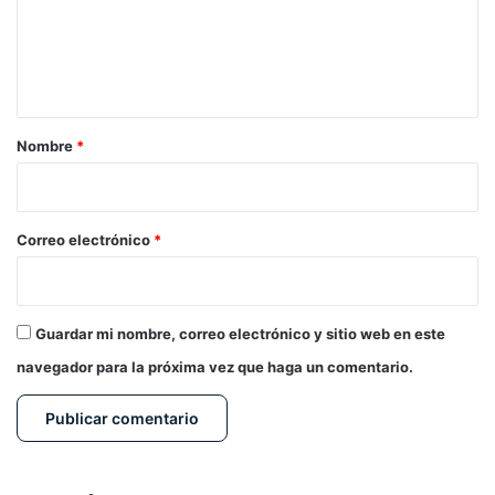
e
n
t
a
r
Nombre
*
i
o
*
Correo electrónico
*
Guardar mi nombre, correo electrónico y sitio web en este
navegador para la próxima vez que haga un comentario.