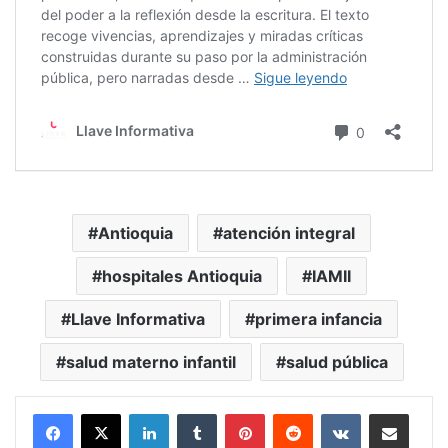
Antioquia
atención integral
hospitales Antioquia
IAMII
Llave Informativa
primera infancia
salud materno infantil
salud pública
LinkedIn
Tumblr
Pinterest
Reddit
VKontakte
Compartir vía Mail