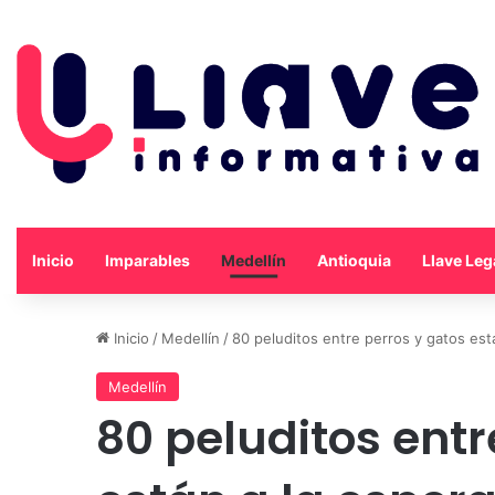
Inicio
Imparables
Medellín
Antioquia
Llave Leg
Inicio
/
Medellín
/
80 peluditos entre perros y gatos está
Medellín
80 peluditos entr