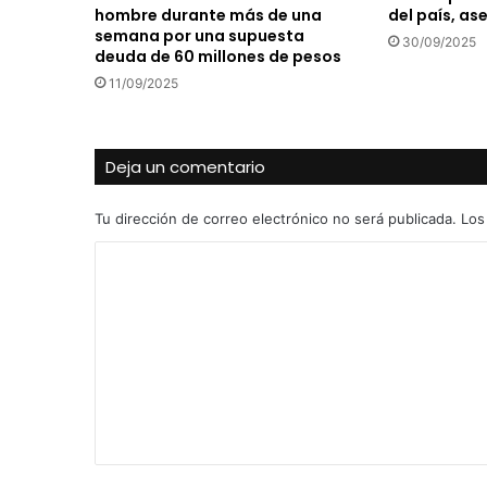
hombre durante más de una
del país, as
semana por una supuesta
30/09/2025
deuda de 60 millones de pesos
11/09/2025
Deja un comentario
Tu dirección de correo electrónico no será publicada.
Los
C
o
m
e
n
t
a
r