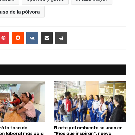
uso de la pólvora
mblr
Pinterest
Reddit
VKontakte
Compartir vía Mail
Print
ró la tasa de
El arte y el ambiente se unen en
n laboral más baja
“Ríos que inspiran”, nueva