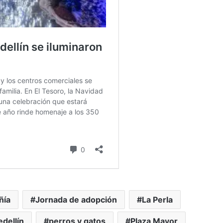
ñía
Jornada de adopción
La Perla
edellín
perros y gatos
Plaza Mayor