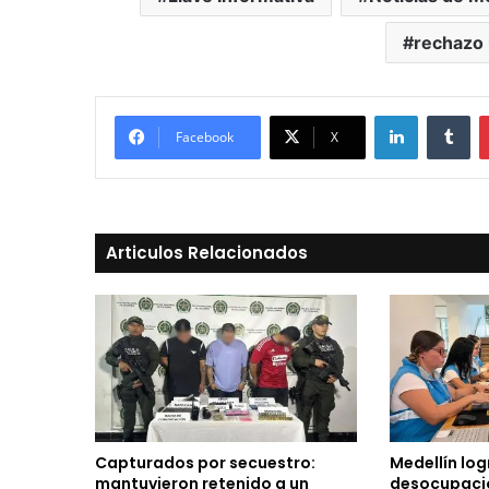
rechazo 
LinkedIn
Tu
Facebook
X
Articulos Relacionados
Capturados por secuestro:
Medellín log
mantuvieron retenido a un
desocupació