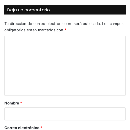
Deja un comentario
Tu dirección de correo electrónico no será publicada.
Los campos
obligatorios están marcados con
*
C
o
m
e
n
t
a
r
Nombre
*
i
o
*
Correo electrónico
*