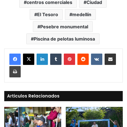
centros comerciales
Ciudad
El Tesoro
medellín
Pesebre monumental
Piscina de pelotas luminosa
LinkedIn
Tumblr
Pinterest
Reddit
VKontakte
Compartir vía Mail
Print
Articulos Relacionados