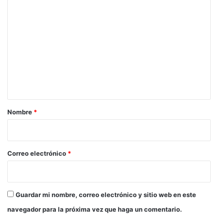
C
o
m
e
n
t
a
r
Nombre
*
i
o
*
Correo electrónico
*
Guardar mi nombre, correo electrónico y sitio web en este
navegador para la próxima vez que haga un comentario.