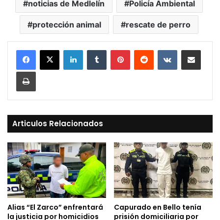
noticias de Medlelín
Policía Ambiental
protección animal
rescate de perro
LinkedIn
Tumblr
Pinterest
Reddit
VKontakte
Compartir vía Mail
Print
Articulos Relacionados
Alias “El Zarco” enfrentará
Capurado en Bello tenía
la justicia por homicidios
prisión domiciliaria por