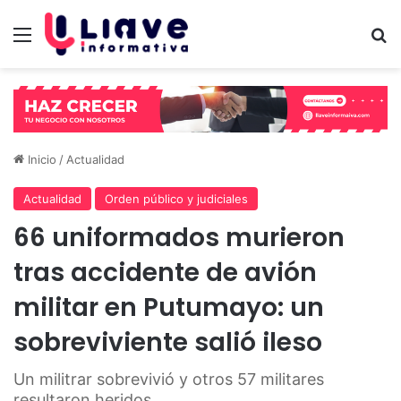
Menú
B
Inicio
/
Actualidad
Actualidad
Orden público y judiciales
66 uniformados murieron
tras accidente de avión
militar en Putumayo: un
sobreviviente salió ileso
Un militrar sobrevivió y otros 57 militares
resultaron heridos