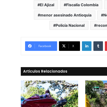
El Ajizal
Fiscalía Colombia
menor asesinado Antioquia
N
Policía Nacional
recom
LinkedIn
Tu
Facebook
X
Articulos Relacionados