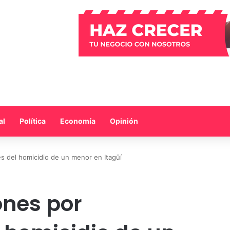
al
Política
Economía
Opinión
s del homicidio de un menor en Itagüí
ones por