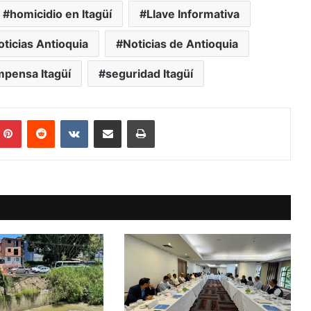
homicidio en Itagüí
Llave Informativa
oticias Antioquia
Noticias de Antioquia
pensa Itagüí
seguridad Itagüí
mblr
Pinterest
Reddit
VKontakte
Compartir vía Mail
Print