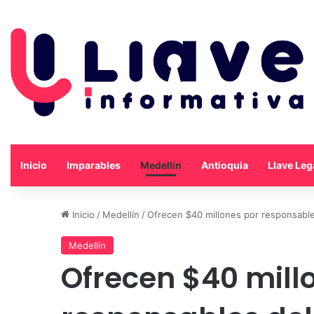
Inicio
Imparables
Medellín
Antioquia
Llave Leg
Inicio
/
Medellín
/
Ofrecen $40 millones por responsable
Medellín
Ofrecen $40 mill