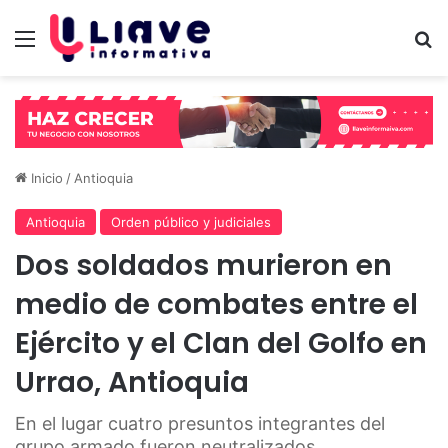
Menú
B
Inicio
/
Antioquia
Antioquia
Orden público y judiciales
Dos soldados murieron en
medio de combates entre el
Ejército y el Clan del Golfo en
Urrao, Antioquia
En el lugar cuatro presuntos integrantes del
grupo armado fueron neutralizados