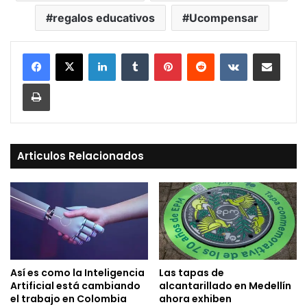
regalos educativos
Ucompensar
LinkedIn
Tumblr
Pinterest
Reddit
VKontakte
Compartir vía Mail
Print
Articulos Relacionados
Así es como la Inteligencia
Las tapas de
Artificial está cambiando
alcantarillado en Medellín
el trabajo en Colombia
ahora exhiben