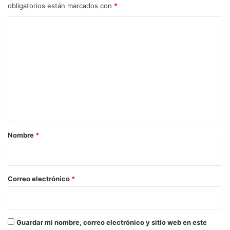
obligatorios están marcados con
*
C
o
m
e
n
t
a
r
Nombre
*
i
o
*
Correo electrónico
*
Guardar mi nombre, correo electrónico y sitio web en este