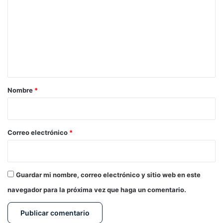
m
e
n
t
a
r
Nombre
*
i
o
*
Correo electrónico
*
Guardar mi nombre, correo electrónico y sitio web en este
navegador para la próxima vez que haga un comentario.