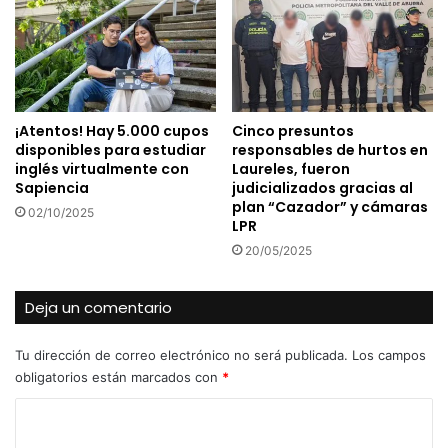
¡Atentos! Hay 5.000 cupos
Cinco presuntos
disponibles para estudiar
responsables de hurtos en
inglés virtualmente con
Laureles, fueron
Sapiencia
judicializados gracias al
plan “Cazador” y cámaras
02/10/2025
LPR
20/05/2025
Deja un comentario
Tu dirección de correo electrónico no será publicada.
Los campos
obligatorios están marcados con
*
C
o