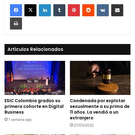
LinkedIn
Tumblr
Pinterest
Reddit
VKontakte
Compartir vía Mail
Print
Articulos Relacionados
ESIC Colombia gradúo su
Condenada por explotar
primera cohorte en Digital
sexualmente a su prima de
Business
11 años. La vendió a un
extranjero
1 semana ago
27/05/2025