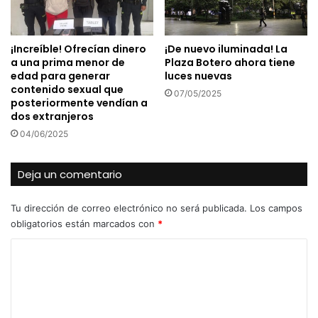
¡Increíble! Ofrecían dinero
¡De nuevo iluminada! La
a una prima menor de
Plaza Botero ahora tiene
edad para generar
luces nuevas
contenido sexual que
07/05/2025
posteriormente vendían a
dos extranjeros
04/06/2025
Deja un comentario
Tu dirección de correo electrónico no será publicada.
Los campos
obligatorios están marcados con
*
C
o
m
e