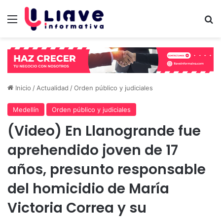
Menú
B
Inicio
/
Actualidad
/
Orden público y judiciales
Medellín
Orden público y judiciales
(Video) En Llanogrande fue
aprehendido joven de 17
años, presunto responsable
del homicidio de María
Victoria Correa y su