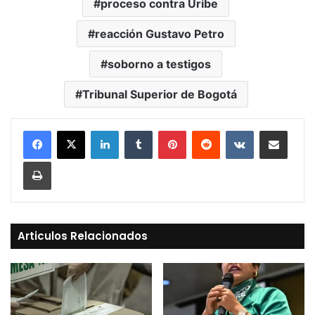
proceso contra Uribe
reacción Gustavo Petro
soborno a testigos
Tribunal Superior de Bogotá
LinkedIn
Tumblr
Pinterest
Reddit
VKontakte
Compartir vía Mail
Print
Articulos Relacionados