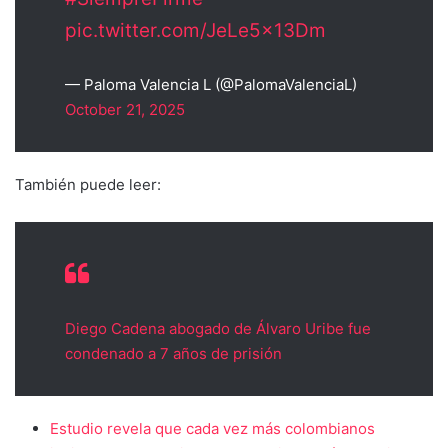
pic.twitter.com/JeLe5x13Dm
— Paloma Valencia L (@PalomaValenciaL)
October 21, 2025
También puede leer:
Diego Cadena abogado de Álvaro Uribe fue
condenado a 7 años de prisión
Estudio revela que cada vez más colombianos