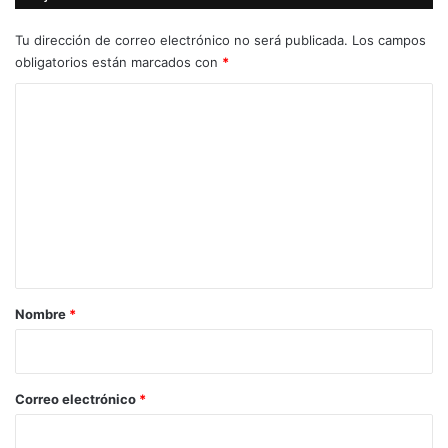
Tu dirección de correo electrónico no será publicada.
Los campos
obligatorios están marcados con
*
C
o
m
e
n
t
a
r
Nombre
*
i
o
*
Correo electrónico
*