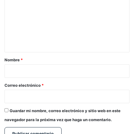
o
m
e
n
t
a
r
Nombre
*
i
o
*
Correo electrónico
*
Guardar mi nombre, correo electrónico y sitio web en este
navegador para la próxima vez que haga un comentario.