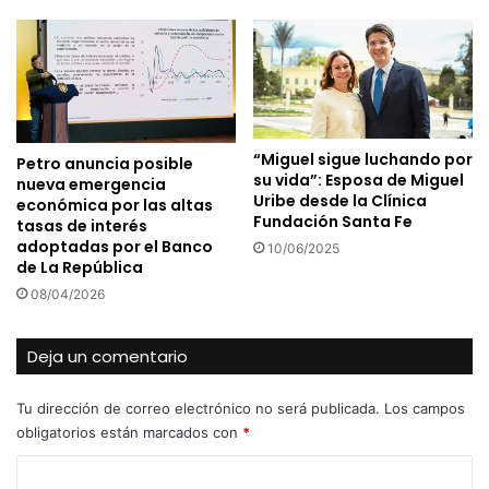
“Miguel sigue luchando por
Petro anuncia posible
su vida”: Esposa de Miguel
nueva emergencia
Uribe desde la Clínica
económica por las altas
Fundación Santa Fe
tasas de interés
adoptadas por el Banco
10/06/2025
de La República
08/04/2026
Deja un comentario
Tu dirección de correo electrónico no será publicada.
Los campos
obligatorios están marcados con
*
C