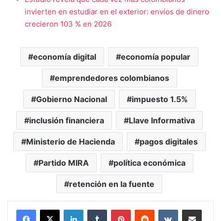
invierten en estudiar en el exterior: envíos de dinero
crecieron 103 % en 2026
economía digital
economía popular
emprendedores colombianos
Gobierno Nacional
impuesto 1.5%
inclusión financiera
Llave Informativa
Ministerio de Hacienda
pagos digitales
Partido MIRA
política económica
retención en la fuente
LinkedIn
Tumblr
Pinterest
Reddit
VKontakte
Compartir vía Mail