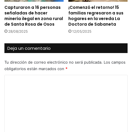
Capturaron a 16 personas
¡Comenzó el retorno! 15
señaladas de hacer
familias regresaron a sus
minería ilegal en zona rural
hogares en la vereda La
de Santa Rosa de Osos
Doctora de Sabaneta
28/08/2025
12/05/2025
Deja un comentario
Tu dirección de correo electrónico no será publicada.
Los campos
obligatorios están marcados con
*
C
o
m
e
n
t