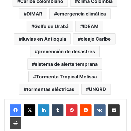
Caribe colombiano
clima Colombia
DIMAR
emergencia climática
Golfo de Urabá
IDEAM
lluvias en Antioquia
oleaje Caribe
prevención de desastres
sistema de alerta temprana
Tormenta Tropical Melissa
tormentas eléctricas
UNGRD
LinkedIn
Tumblr
Pinterest
Reddit
VKontakte
Compartir vía Mail
Print