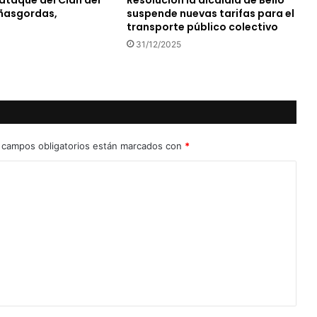
ataque del Clan del
Resolución la alcaldía de Bello
ñasgordas,
suspende nuevas tarifas para el
transporte público colectivo
31/12/2025
 campos obligatorios están marcados con
*