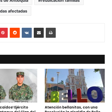
as de Antioquia
reubicación familias
ndas afectadas
mblr
Pinterest
Reddit
VKontakte
Compartir vía Mail
Print
caídos! Ejército
Atención bellanitas, con una