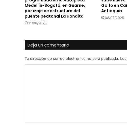
programado en la Autopista
sufre nuevo 
Medellín-Bogotá, en Guarne,
Golfo en Ca
por izaje de estructura del
Antioquia
puente peatonal La Hondita
08/07/2025
11/08/2025
Deja un comentario
Tu dirección de correo electrónico no será publicada.
Los
C
o
m
e
n
t
a