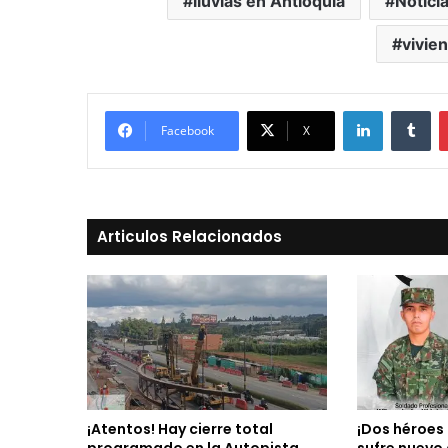
lluvias en Antioquia
Notici
vivie
LinkedIn
Tu
Facebook
X
Articulos Relacionados
¡Atentos! Hay cierre total
¡Dos héroes 