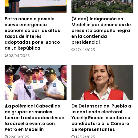
Petro anuncia posible
(Video) Indignación en
nueva emergencia
Medellín por denuncias de
económica por las altas
presunta campaña negra
tasas de interés
en la contienda
adoptadas por el Banco
presidencial
de La República
27/11/2025
08/04/2026
¡La polémica! Cabecillas
De Defensora del Pueblo a
de grupos criminales
la contienda electoral:
fueron trasladados desde
Yucelly Rincón inscribió su
la cárcel a evento con
candidatura a la Cámara
Petro en Medellín
de Representantes
22/06/2025
12/12/2025