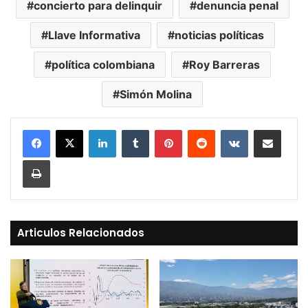
concierto para delinquir
denuncia penal
Llave Informativa
noticias políticas
política colombiana
Roy Barreras
Simón Molina
LinkedIn
Tumblr
Pinterest
Reddit
VKontakte
Compartir vía Mail
Print
Articulos Relacionados