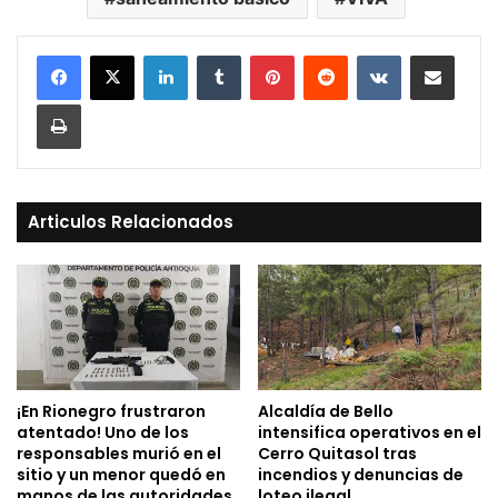
LinkedIn
Tumblr
Pinterest
Reddit
VKontakte
Compartir vía Mail
Print
Articulos Relacionados
¡En Rionegro frustraron
Alcaldía de Bello
atentado! Uno de los
intensifica operativos en el
responsables murió en el
Cerro Quitasol tras
sitio y un menor quedó en
incendios y denuncias de
manos de las autoridades.
loteo ilegal