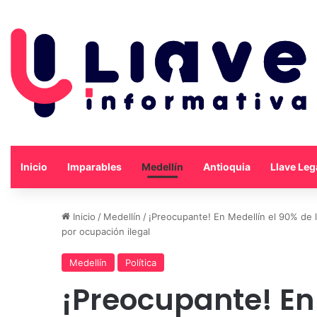
Inicio
Imparables
Medellín
Antioquia
Llave Leg
Inicio
/
Medellín
/
¡Preocupante! En Medellín el 90% de l
por ocupación ilegal
Medellín
Política
¡Preocupante! En