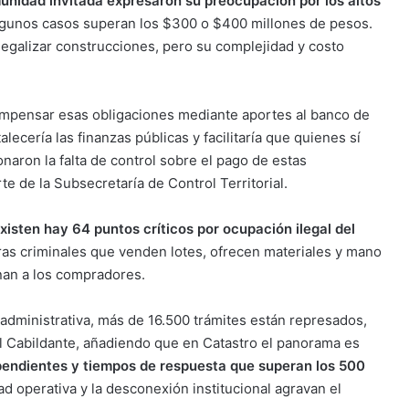
unidad invitada expresaron su preocupación por los altos
lgunos casos superan los $300 o $400 millones de pesos.
legalizar construcciones, pero su complejidad y costo
ompensar esas obligaciones mediante aportes al banco de
talecería las finanzas públicas y facilitaría que quienes sí
naron la falta de control sobre el pago de estas
e de la Subsecretaría de Control Territorial.
xisten hay 64 puntos críticos por ocupación ilegal del
as criminales que venden lotes, ofrecen materiales y mano
onan a los compradores.
administrativa, más de 16.500 trámites están represados,
l Cabildante, añadiendo que en Catastro el panorama es
pendientes y tiempos de respuesta que superan los 500
dad operativa y la desconexión institucional agravan el