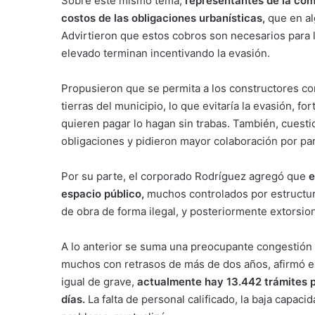
Sobre este mismo tema,
representantes de la com
costos de las obligaciones urbanísticas,
que en a
Advirtieron que estos cobros son necesarios para 
elevado terminan incentivando la evasión.
Propusieron que se permita a los constructores c
tierras del municipio, lo que evitaría la evasión, for
quieren pagar lo hagan sin trabas. También, cuestio
obligaciones y pidieron mayor colaboración por part
Por su parte, el corporado Rodríguez agregó que
e
espacio público,
muchos controlados por estructur
de obra de forma ilegal, y posteriormente extorsi
A lo anterior se suma una preocupante congestión 
muchos con retrasos de más de dos años, afirmó e
igual de grave,
actualmente hay 13.442 trámites 
días.
La falta de personal calificado, la baja capaci