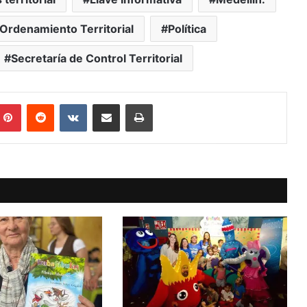
 Ordenamiento Territorial
Política
Secretaría de Control Territorial
mblr
Pinterest
Reddit
VKontakte
Compartir vía Mail
Print