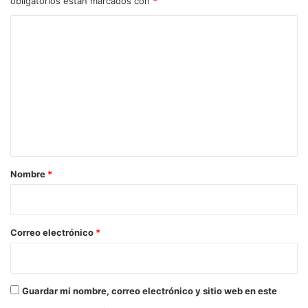
obligatorios están marcados con
*
C
o
m
e
n
t
a
r
Nombre
*
i
o
*
Correo electrónico
*
Guardar mi nombre, correo electrónico y sitio web en este