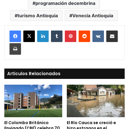
programación decembrina
turismo Antioquia
Venecia Antioquia
LinkedIn
Tumblr
Pinterest
Reddit
VKontakte
Compartir vía Mail
Print
Articulos Relacionados
El Colombo Británico
El Río Cauca se creció e
Envigado (CBE) celebra 70
hizo estragos en el