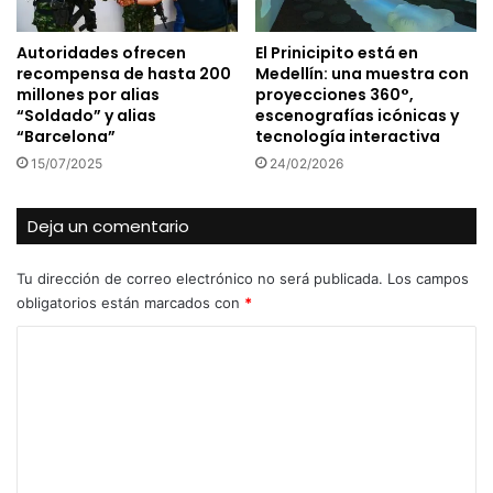
Autoridades ofrecen
El Prinicipito está en
recompensa de hasta 200
Medellín: una muestra con
millones por alias
proyecciones 360°,
“Soldado” y alias
escenografías icónicas y
“Barcelona”
tecnología interactiva
15/07/2025
24/02/2026
Deja un comentario
Tu dirección de correo electrónico no será publicada.
Los campos
obligatorios están marcados con
*
C
o
m
e
n