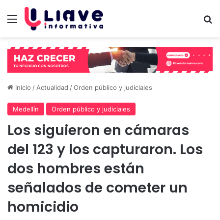
Menú
B
Inicio
/
Actualidad
/
Orden público y judiciales
Medellín
Orden público y judiciales
Los siguieron en cámaras
del 123 y los capturaron. Los
dos hombres están
señalados de cometer un
homicidio