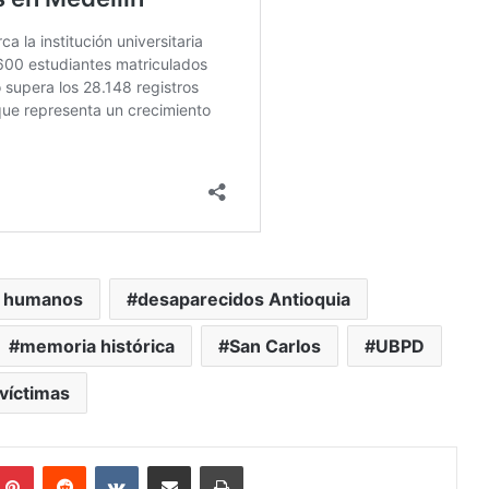
 humanos
desaparecidos Antioquia
memoria histórica
San Carlos
UBPD
víctimas
mblr
Pinterest
Reddit
VKontakte
Compartir vía Mail
Print