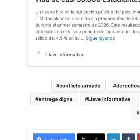
conflicto armado
derechos
entrega digna
Llave Informativa
LinkedIn
Tu
Facebook
X