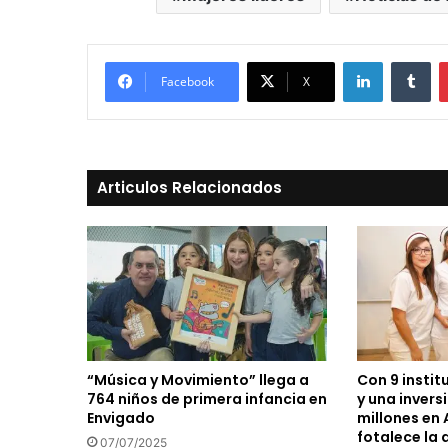
LinkedIn
Tu
Facebook
X
Articulos Relacionados
“Música y Movimiento” llega a
Con 9 instit
764 niños de primera infancia en
y una inver
Envigado
millones en 
fotalece la
07/07/2025