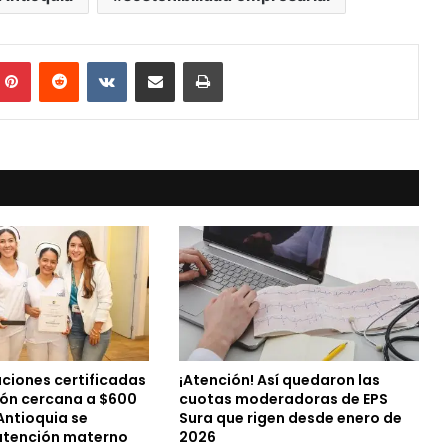
mblr
Pinterest
Reddit
VKontakte
Compartir vía Mail
Print
uciones certificadas
¡Atención! Así quedaron las
sión cercana a $600
cuotas moderadoras de EPS
Antioquia se
Sura que rigen desde enero de
 atención materno
2026