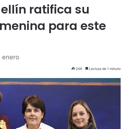
lín ratifica su
emenina para este
e enero
246
Lectura de 1 minuto