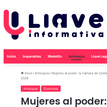
Inicio
Imparables
Medellín
Antioquia
Llave Leg
Inicio
/
Antioquia
/
Mujeres al poder: la Cámara de Comer
2026
Antioquia
Economía
Mujeres al poder