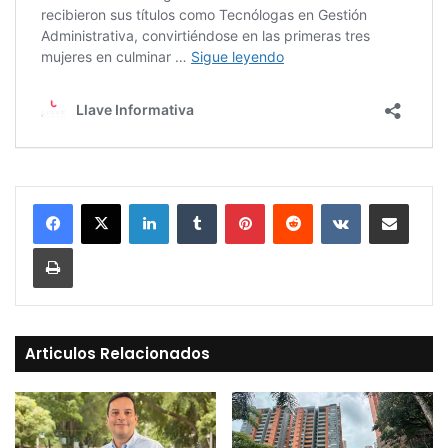
LinkedIn
Tumblr
Pinterest
Reddit
VKontakte
Compartir vía Mail
Print
Articulos Relacionados