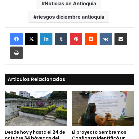
Noticias de Antioquia
riesgos diciembre antioquia
LinkedIn
Tumblr
Pinterest
Reddit
VKontakte
Compartir vía Mail
Print
Articulos Relacionados
Desde hoy y hasta el 24 de
El proyecto Sembremos
octubre 34 bóvedas del
Confianza identificó un