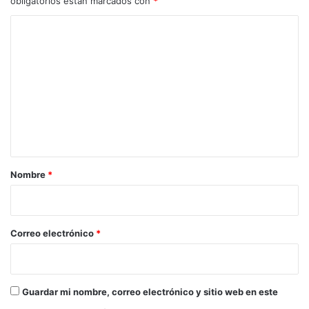
obligatorios están marcados con
*
C
o
m
e
n
t
a
r
Nombre
*
i
o
*
Correo electrónico
*
Guardar mi nombre, correo electrónico y sitio web en este