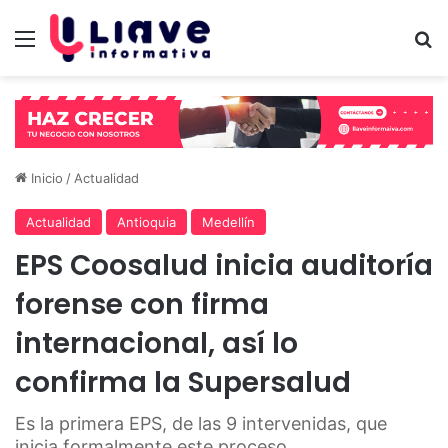
Menú
B
Inicio
/
Actualidad
Actualidad
Antioquia
Medellín
EPS Coosalud inicia auditoría
forense con firma
internacional, así lo
confirma la Supersalud
Es la primera EPS, de las 9 intervenidas, que
inicia formalmente este proceso.