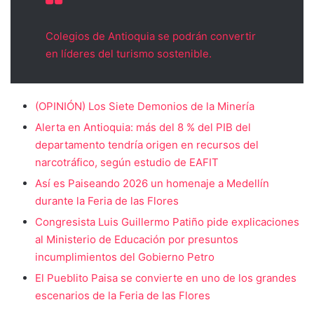
Colegios de Antioquia se podrán convertir
en líderes del turismo sostenible.
(OPINIÓN) Los Siete Demonios de la Minería
Alerta en Antioquia: más del 8 % del PIB del
departamento tendría origen en recursos del
narcotráfico, según estudio de EAFIT
Así es Paiseando 2026 un homenaje a Medellín
durante la Feria de las Flores
Congresista Luis Guillermo Patiño pide explicaciones
al Ministerio de Educación por presuntos
incumplimientos del Gobierno Petro
El Pueblito Paisa se convierte en uno de los grandes
escenarios de la Feria de las Flores