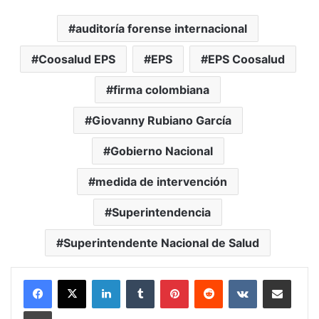
auditoría forense internacional
Coosalud EPS
EPS
EPS Coosalud
firma colombiana
Giovanny Rubiano García
Gobierno Nacional
medida de intervención
Superintendencia
Superintendente Nacional de Salud
LinkedIn
Tumblr
Pinterest
Reddit
VKontakte
Compartir vía Mail
Print