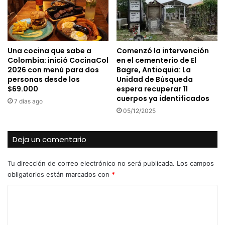
Una cocina que sabe a
Comenzó la intervención
Colombia: inició CocinaCol
en el cementerio de El
2026 con menú para dos
Bagre, Antioquia: La
personas desde los
Unidad de Búsqueda
$69.000
espera recuperar 11
cuerpos ya identificados
7 días ago
05/12/2025
Deja un comentario
Tu dirección de correo electrónico no será publicada.
Los campos
obligatorios están marcados con
*
C
o
m