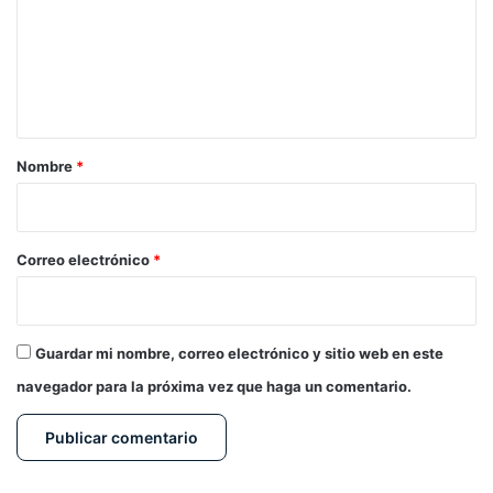
e
n
t
a
r
Nombre
*
i
o
*
Correo electrónico
*
Guardar mi nombre, correo electrónico y sitio web en este
navegador para la próxima vez que haga un comentario.