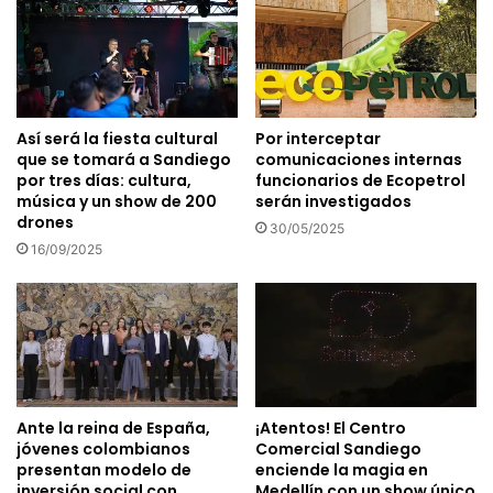
Así será la fiesta cultural
Por interceptar
que se tomará a Sandiego
comunicaciones internas
por tres días: cultura,
funcionarios de Ecopetrol
música y un show de 200
serán investigados
drones
30/05/2025
16/09/2025
Ante la reina de España,
¡Atentos! El Centro
jóvenes colombianos
Comercial Sandiego
presentan modelo de
enciende la magia en
inversión social con
Medellín con un show único