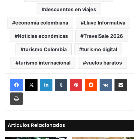
descuentos en viajes
economía colombiana
Llave Informativa
Noticias económicas
TravelSale 2026
turismo Colombia
turismo digital
turismo internacional
vuelos baratos
LinkedIn
Tumblr
Pinterest
Reddit
VKontakte
Compartir vía Mail
Print
Articulos Relacionados