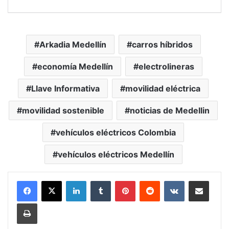
Arkadia Medellín
carros híbridos
economía Medellín
electrolineras
Llave Informativa
movilidad eléctrica
movilidad sostenible
noticias de Medellin
vehículos eléctricos Colombia
vehículos eléctricos Medellín
LinkedIn
Tumblr
Pinterest
Reddit
VKontakte
Compartir vía Mail
Print