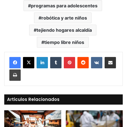
programas para adolescentes
robótica y arte niños
tejiendo hogares alcaldía
tiempo libre niños
LinkedIn
Tumblr
Pinterest
Reddit
VKontakte
Compartir vía Mail
Print
Articulos Relacionados