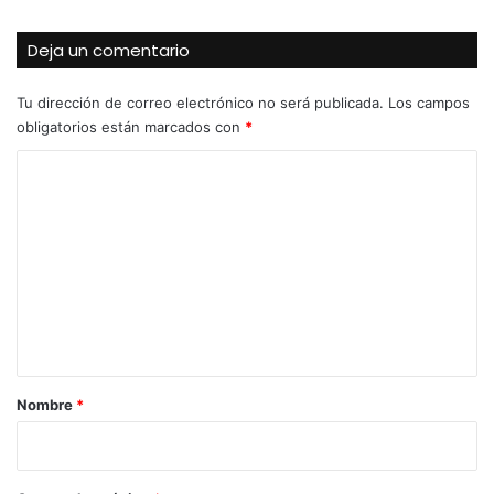
Deja un comentario
Tu dirección de correo electrónico no será publicada.
Los campos
obligatorios están marcados con
*
C
o
m
e
n
t
a
r
Nombre
*
i
o