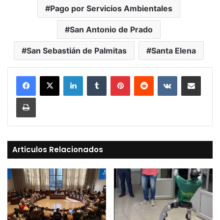
Pago por Servicios Ambientales
San Antonio de Prado
San Sebastián de Palmitas
Santa Elena
LinkedIn
Tumblr
Pinterest
Reddit
VKontakte
Compartir vía Mail
Print
Articulos Relacionados