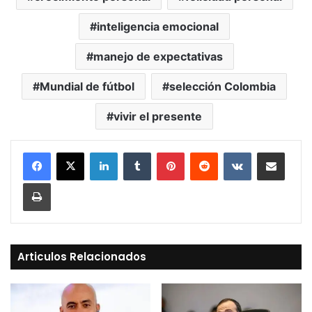
inteligencia emocional
manejo de expectativas
Mundial de fútbol
selección Colombia
vivir el presente
LinkedIn
Tumblr
Pinterest
Reddit
VKontakte
Compartir vía Mail
Print
Articulos Relacionados