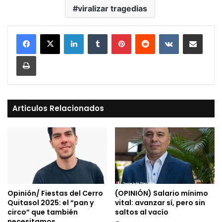
viralizar tragedias
LinkedIn
Tumblr
Pinterest
Reddit
VKontakte
Compartir vía Mail
Print
Articulos Relacionados
Opinión/ Fiestas del Cerro
(OPINIÓN) Salario mínimo
Quitasol 2025: el “pan y
vital: avanzar sí, pero sin
circo” que también
saltos al vacío
necesitamos