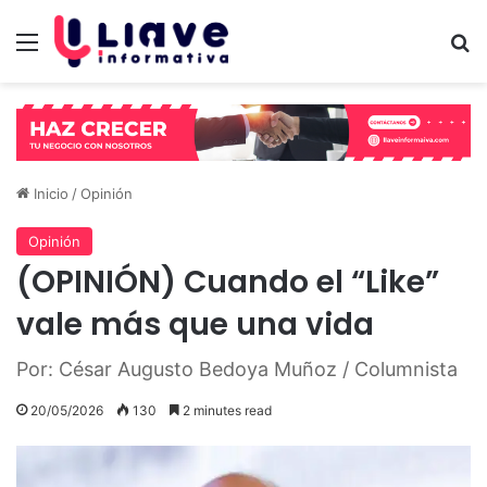
Menú
B
Inicio
/
Opinión
Opinión
(OPINIÓN) Cuando el “Like”
vale más que una vida
Por: César Augusto Bedoya Muñoz / Columnista
20/05/2026
130
2 minutes read