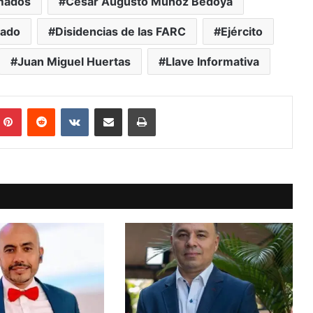
mados
César Augusto Muñoz Bedoya
mado
Disidencias de las FARC
Ejército
Juan Miguel Huertas
Llave Informativa
mblr
Pinterest
Reddit
VKontakte
Compartir vía Mail
Print