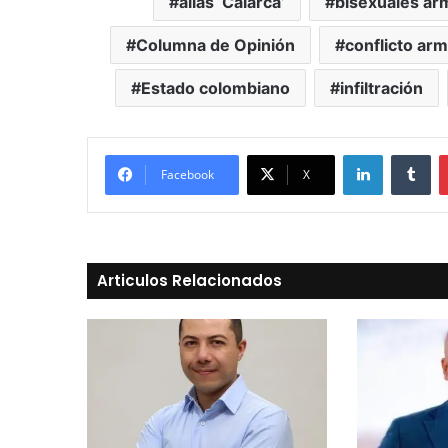
alias ‘Calarcá’
bisexuales ar
Columna de Opinión
conflicto ar
Estado colombiano
infiltración
LinkedIn
Tu
Facebook
X
Articulos Relacionados