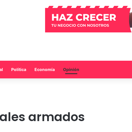
al
Política
Economía
Opinión
uales armados
a