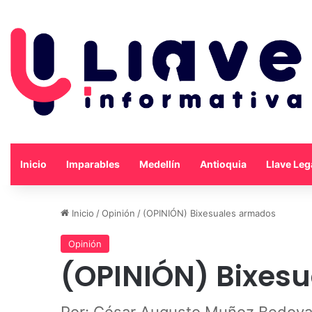
Inicio
Imparables
Medellín
Antioquia
Llave Leg
Inicio
/
Opinión
/
(OPINIÓN) Bixesuales armados
Opinión
(OPINIÓN) Bixes
Por: César Augusto Muñoz Bedoy