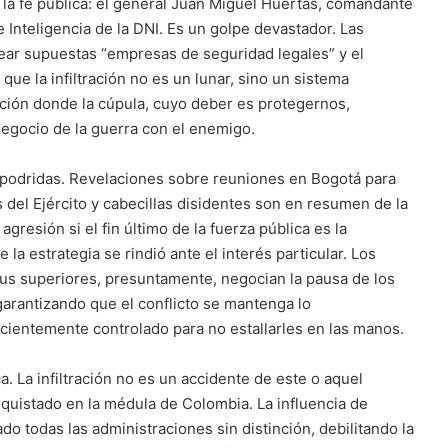
 la fe pública: el general Juan Miguel Huertas, comandante
e Inteligencia de la DNI. Es un golpe devastador. Las
crear supuestas “empresas de seguridad legales” y el
ue la infiltración no es un lunar, sino un sistema
ción donde la cúpula, cuyo deber es protegernos,
egocio de la guerra con el enemigo.
podridas. Revelaciones sobre reuniones en Bogotá para
del Ejército y cabecillas disidentes son en resumen de la
agresión si el fin último de la fuerza pública es la
la estrategia se rindió ante el interés particular. Los
us superiores, presuntamente, negocian la pausa de los
garantizando que el conflicto se mantenga lo
ficientemente controlado para no estallarles en las manos.
a. La infiltración no es un accidente de este o aquel
quistado en la médula de Colombia. La influencia de
ado todas las administraciones sin distinción, debilitando la