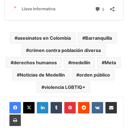
asesinatos en Colombia
Barranquilla
crimen contra población diversa
derechos humanos
medellín
Meta
Noticias de Medellín
orden público
violencia LGBTIQ+
LinkedIn
Tumblr
Pinterest
Reddit
VKontakte
Compartir vía Mail
Print