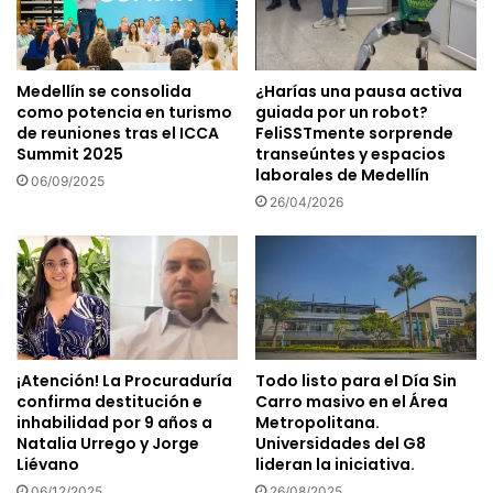
Medellín se consolida
¿Harías una pausa activa
como potencia en turismo
guiada por un robot?
de reuniones tras el ICCA
FeliSSTmente sorprende
Summit 2025
transeúntes y espacios
laborales de Medellín
06/09/2025
26/04/2026
¡Atención! La Procuraduría
Todo listo para el Día Sin
confirma destitución e
Carro masivo en el Área
inhabilidad por 9 años a
Metropolitana.
Natalia Urrego y Jorge
Universidades del G8
Liévano
lideran la iniciativa.
06/12/2025
26/08/2025