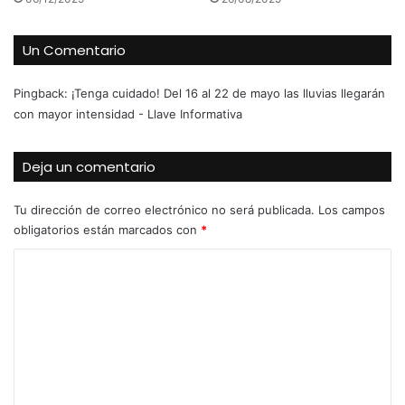
Un Comentario
Pingback:
¡Tenga cuidado! Del 16 al 22 de mayo las lluvias llegarán
con mayor intensidad - Llave Informativa
Deja un comentario
Tu dirección de correo electrónico no será publicada.
Los campos
obligatorios están marcados con
*
C
o
m
e
n
t