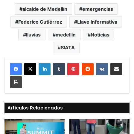
alcalde de Medellín
emergencias
Federico Gutiérrez
Llave Informativa
lluvias
medellín
Noticias
SIATA
LinkedIn
Tumblr
Pinterest
Reddit
VKontakte
Compartir vía Mail
Print
Articulos Relacionados