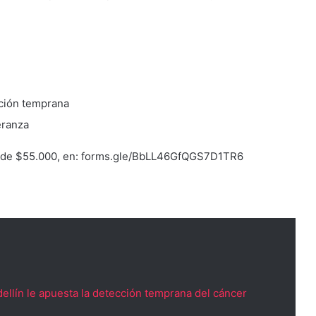
cción temprana
eranza
ón de $55.000, en: forms.gle/BbLL46GfQGS7D1TR6
ellín le apuesta la detección temprana del cáncer