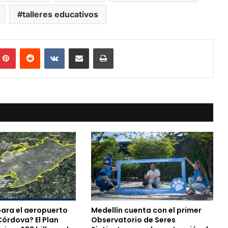
talleres educativos
mblr
Pinterest
Reddit
VKontakte
Compartir vía Mail
Print
para el aeropuerto
Medellín cuenta con el primer
Córdova? El Plan
Observatorio de Seres