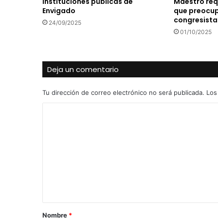
instituciones públicas de
Maestro requ
Envigado
que preocup
congresista
24/09/2025
01/10/2025
Deja un comentario
Tu dirección de correo electrónico no será publicada.
Los
C
o
m
e
n
t
a
r
Nombre
*