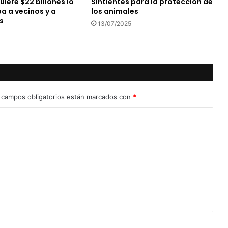
iere $22 billones lo
Sintientes para la protección de
a a vecinos y a
los animales
s
13/07/2025
 campos obligatorios están marcados con
*