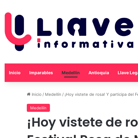
Inicio
Imparables
Medellín
Antioquia
Llave Leg
Inicio
/
Medellín
/
¡Hoy vistete de rosa! Y participa del 
Medellín
¡Hoy vistete de ro