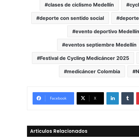
clases de ciclismo Medellín
cyc
deporte con sentido social
deporte
evento deportivo Medellí
eventos septiembre Medellín
Festival de Cycling Medicáncer 2025
medicáncer Colombia
N
LinkedIn
Tu
Facebook
X
Articulos Relacionados