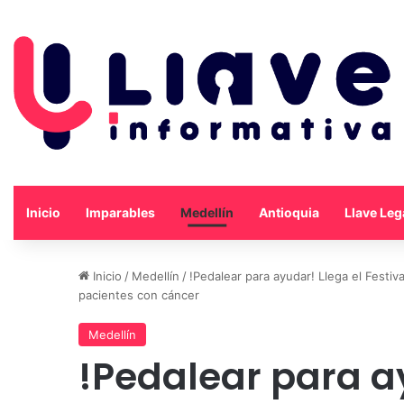
Inicio
Imparables
Medellín
Antioquia
Llave Leg
Inicio
/
Medellín
/
!Pedalear para ayudar! Llega el Festi
pacientes con cáncer
Medellín
!Pedalear para a