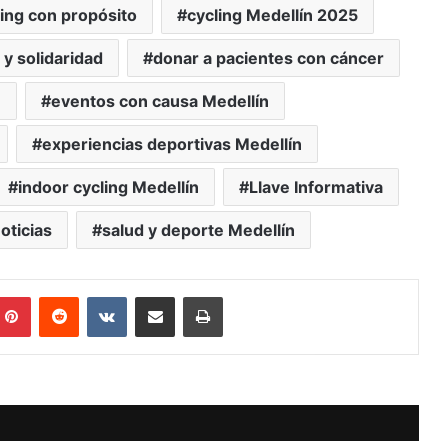
ling con propósito
cycling Medellín 2025
 y solidaridad
donar a pacientes con cáncer
n
eventos con causa Medellín
experiencias deportivas Medellín
indoor cycling Medellín
Llave Informativa
oticias
salud y deporte Medellín
mblr
Pinterest
Reddit
VKontakte
Compartir vía Mail
Print