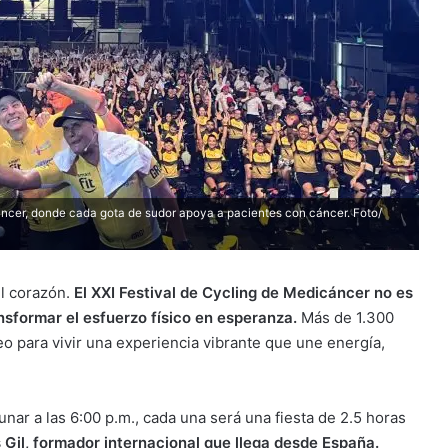
áncer, donde cada gota de sudor apoya a pacientes con cáncer. Foto/
l corazón.
El XXI Festival de Cycling de Medicáncer no es
nsformar el esfuerzo físico en esperanza.
Más de 1.300
deo para vivir una experiencia vibrante que une energía,
lunar a las 6:00 p.m., cada una será una fiesta de 2.5 horas
 Gil, formador internacional que llega desde España.