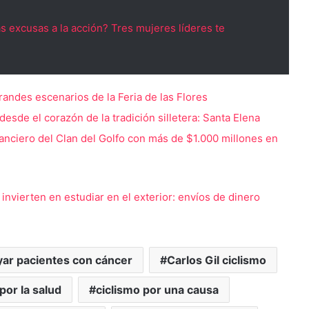
as excusas a la acción? Tres mujeres líderes te
randes escenarios de la Feria de las Flores
s desde el corazón de la tradición silletera: Santa Elena
anciero del Clan del Golfo con más de $1.000 millones en
nvierten en estudiar en el exterior: envíos de dinero
ar pacientes con cáncer
Carlos Gil ciclismo
por la salud
ciclismo por una causa