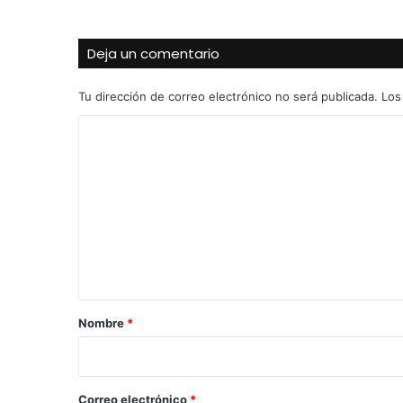
Deja un comentario
Tu dirección de correo electrónico no será publicada.
Los
C
o
m
e
n
t
a
r
Nombre
*
i
o
*
Correo electrónico
*