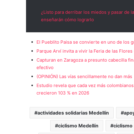
¿Listo para derribar los miedos y pasar de l
enseñarán cómo lograrlo
El Pueblito Paisa se convierte en uno de los g
Parque Arví invita a vivir la Feria de las Flore
Capturan en Zaragoza a presunto cabecilla fin
efectivo
(OPINIÓN) Las vías sencillamente no dan más
Estudio revela que cada vez más colombianos i
crecieron 103 % en 2026
actividades solidarias Medellín
apoy
ciclismo Medellín
ciclismo 