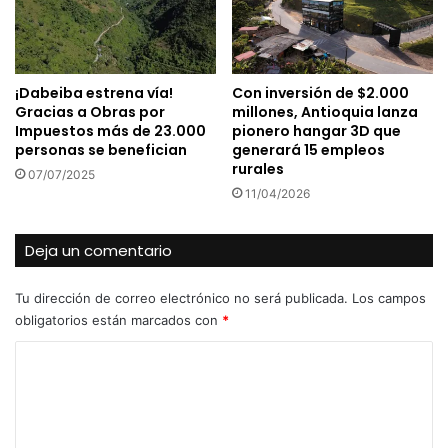
¡Dabeiba estrena vía!
Con inversión de $2.000
Gracias a Obras por
millones, Antioquia lanza
Impuestos más de 23.000
pionero hangar 3D que
personas se benefician
generará 15 empleos
rurales
07/07/2025
11/04/2026
Deja un comentario
Tu dirección de correo electrónico no será publicada.
Los campos
obligatorios están marcados con
*
C
o
m
e